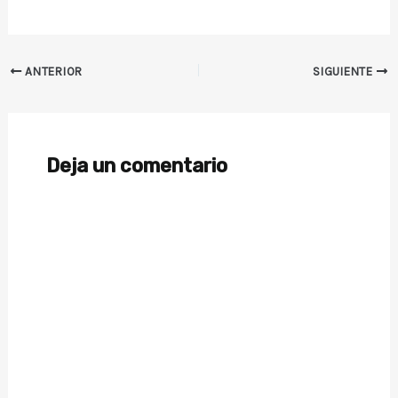
e
e
n
e
u
n
n
u
a
n
v
a
Navegación
ANTERIOR
SIGUIENTE
e
v
n
e
de
t
n
a
t
entradas
n
a
a
n
n
a
u
n
Deja un comentario
e
u
v
e
a
v
)
a
)