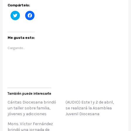
Compártelo:
H
H
a
a
z
z
c
c
l
l
i
i
c
c
Me gusta esto:
p
p
a
a
Cargando...
r
r
a
a
c
c
o
o
m
m
p
p
a
a
r
r
t
t
i
i
r
r
e
e
También puede interesarte
n
n
T
F
w
a
Cáritas Diocesana brindó
(AUDIO) Este 1 y 2 de abril,
i
c
un taller sobre familia,
se realizará la Asamblea
t
e
t
b
jóvenes y adicciones
Juvenil Diocesana
e
o
r
o
Mons. Víctor Fernández
(
k
S
(
brindó una jornada de