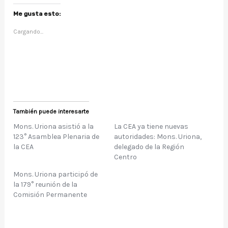
l
l
i
i
c
c
Me gusta esto:
p
p
a
a
Cargando...
r
r
a
a
c
c
o
o
m
m
p
p
a
a
r
r
t
t
i
i
r
r
e
e
También puede interesarte
n
n
T
F
w
a
Mons. Uriona asistió a la
La CEA ya tiene nuevas
i
c
123° Asamblea Plenaria de
autoridades: Mons. Uriona,
t
e
t
b
la CEA
delegado de la Región
e
o
Centro
r
o
(
k
S
(
Mons. Uriona participó de
e
S
la 179° reunión de la
a
e
b
a
Comisión Permanente
r
b
e
r
e
e
n
e
u
n